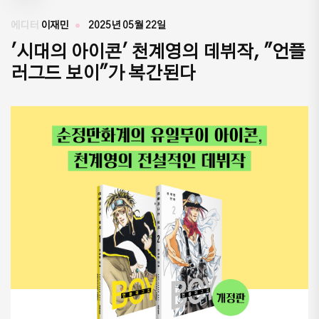
에디터
이재민
2025년 05월 22일
'시대의 아이콘' 천계영의 데뷔작, "언플
러그드 보이"가 복간된다