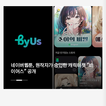
 "바
⟨나 혼자만 레벨업⟩ 극장판 제작 확정