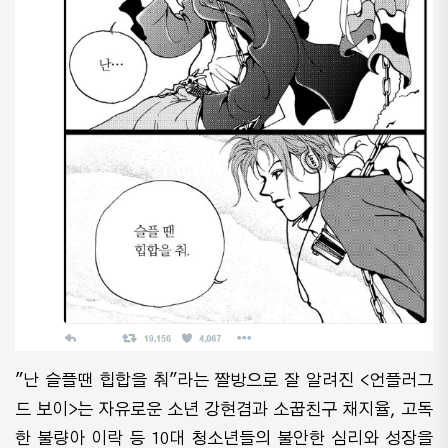
"난 슬플땐 힙합을 춰"라는 짤방으로 잘 알려진 <언플러그
드 보이>는 자유로운 소년 강현겸과 소꿉친구 채지율, 고독
한 불량아 이락 등 10대 청소년들의 불안한 심리와 성장을