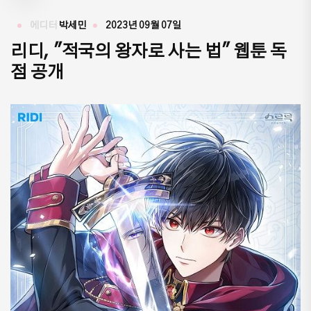
에디터
박세민
2023년 09월 07일
리디, "적국의 왕자로 사는 법" 웹툰 독
점 공개