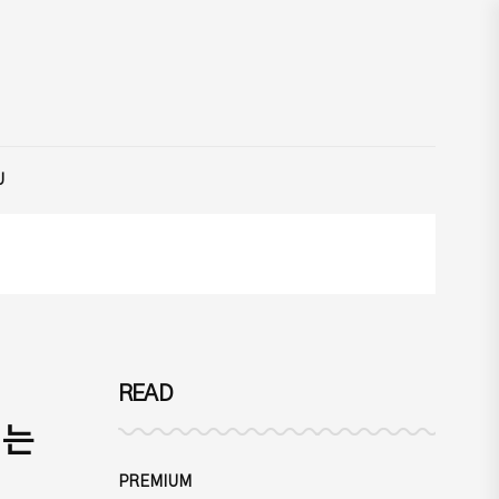
U
READ
지는
PREMIUM