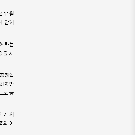
 11월
에 맡게
화 하는
정을 시
불공정약
 하지만
으로 긍
하기 위
쪽의 이