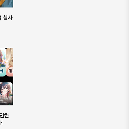
⟩ 실사
승인한
개