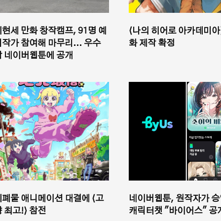
이현세 만화 창작캠프, 91명 예
⟨나의 히어로 아카데미아
비작가 참여해 마무리... 우수
화 제작 확정
작 네이버웹툰에 공개
피폐물 애니메이션 대결에 ⟨고
네이버웹툰, 원작자가 
 최고!⟩ 참전
캐릭터챗 "바이어스" 공