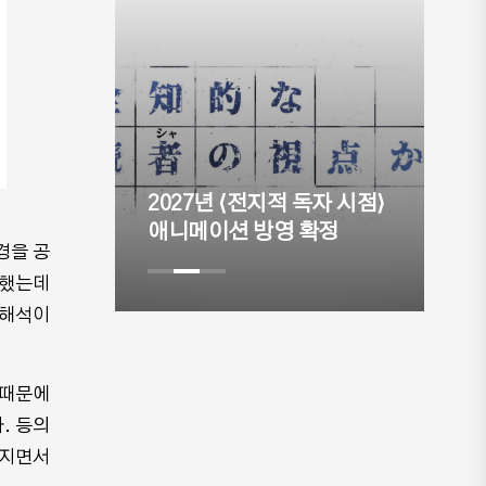
이
명
 아닌 경
2027년 ⟨전지적 독자 시점⟩
리
온다.
애니메이션 방영 확정
공
경을 공
정했는데
 해석이
 때문에
. 등의
해지면서