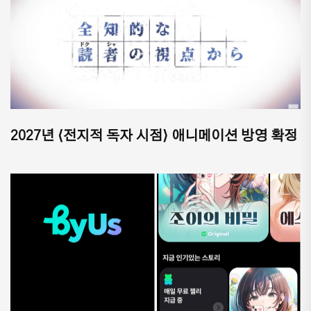
2027년 ⟨전지적 독자 시점⟩ 애니메이션 방영 확정