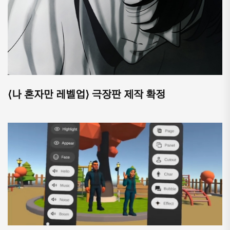
⟨나 혼자만 레벨업⟩ 극장판 제작 확정