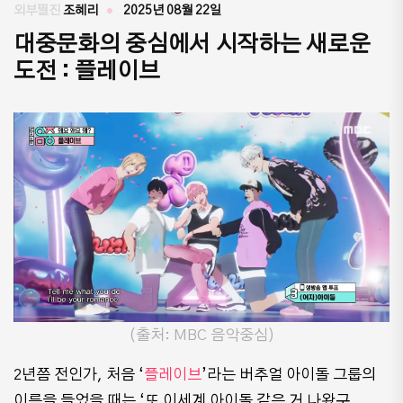
외부필진
조혜리
2025년 08월 22일
대중문화의 중심에서 시작하는 새로운
도전 : 플레이브
(출처: MBC 음악중심)
2년쯤 전인가, 처음 ‘
플레이브
’라는 버추얼 아이돌 그룹의
이름을 들었을 때는 ‘또 이세계 아이돌 같은 거 나왔구