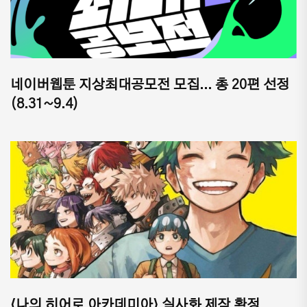
네이버웹툰 지상최대공모전 모집... 총 20편 선정
(8.31~9.4)
⟨나의 히어로 아카데미아⟩ 실사화 제작 확정