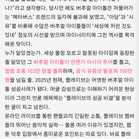
나?’라고 생각했다. 당시만 해도 버추얼 아이돌은 저물어가
는 ‘메타버스’ 트렌드의 일각에 불과해 보였고, ‘아담’과 ‘시
유’를 비롯해 수많은 버추얼 아이돌들이 ‘세상에 저런 것도
있네’ 정도의 시선을 받으며 마이너리티에 그친 역사를 목격
해온 탓이다.
누가 알았겠는가. 세상 물정 모르고 잘못된 타이밍에 등장한
줄 알았던 그
버추얼 아이돌이 언젠가 아시아 투어
를 돌고,
앨범 초동 103만 장을 돌파
하며,
공식 유튜브 팔로워 100만
명
을 넘길 줄. 2025년 현재, 플레이브는 어엿한 버추얼 아이
돌 성공사례가 됐다. 머글 감성으로는 이해하기 어려운 현상
이라 그런지 언론 매체에는 ‘플레이브의 성공 비결’을 분석
한 글이 차고 넘친다.
온라인 라이브를 통한 팬들과의 긴밀한 소통, 플레이브 멤버
들의 뛰어난 음악적 실력… 물론 여러 이유가 있겠지만, 웹
툰 덕후 입장에서 흥미로운 포인트는 따로 있다. 바로 플레