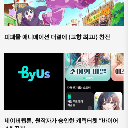
피폐물 애니메이션 대결에 ⟨고향 최고!⟩ 참전
네이버웹툰, 원작자가 승인한 캐릭터챗 "바이어