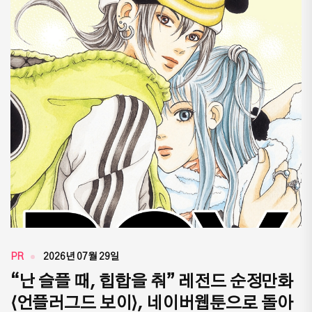
PR
2026년 07월 29일
“난 슬플 때, 힙합을 춰” 레전드 순정만화
⟨언플러그드 보이⟩, 네이버웹툰으로 돌아