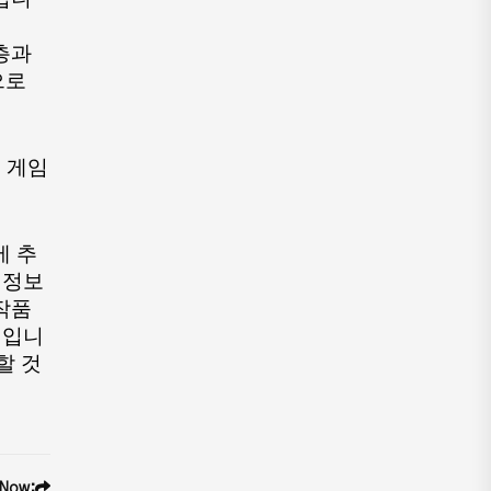
과 
로 
게임 
에 추
 정보
작품
건입니
할 것
 Now: