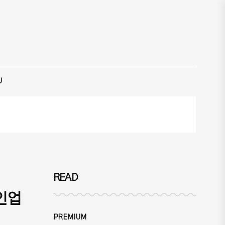
U
READ
인업
PREMIUM