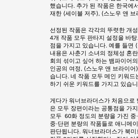
했습니다. 추가 된 작품은 한국에서
재한 ⟨세이블 저주⟩, ⟨스노우 앤 
선정된 작품은 각각의 뚜렷한 개성
4개 작품 모두 판타지 설정을 바
이현세 만화 창작캠프, 91
점을 가지고 있습니다. 예를 들면
명 예비작가 참여해 마무
내용은 사춘기 소녀의 정체성 혼란
리... 우수작 네이버웹툰에
회의 섞이고 싶어 하는 뱀파이어의 
공개
인공의 여정, ⟨스노우 앤 브라이어
습니다. 네 작품 모두 메인 키워드
하기 쉬운 키워드를 가지고 있습니
게다가 워너브라더스가 처음으로 발표
은 모두 장편이라는 공통점을 가지
모두  60화 정도의 분량을 가진 
중·단편 분량의 작품들로 애니메이
판단됩니다. 워너브라더스가 북미