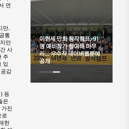
서 연
만, 
 공통
이현세 만화 창작캠프, 91
지만 
자가 승인
명 예비작가 참여해 마무
간 사
어스" 공
리... 우수작 네이버웹툰에
피
 주
공개
⟨고
 있
 공감
⟩ 등
은 
가진 
로 
재한 