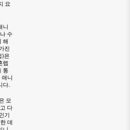
지 요
애니
나 수
 해
가진 
⟩은 
혼렙
 통
 애니
니다.
은 모
고 다
인기 
한 데
입니