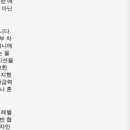
한 애
아닌 
부 차
애니메
는 올
이션을 
한 
차지했
파급력
나 혼
 레벨
번 협
자만 