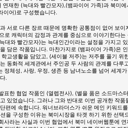
 연재한 ⟨늑대와 빨간모자⟩,⟨뱀파이어 가족⟩과 북미에
브라이어⟩로 구성했습니다.
과 서로 다른 장르 때문에 명확한 공통점이 없어 보이지
탕으로 캐릭터의 감정과 관계를 중심으로 이야기한다는
 ⟨늑대와 빨간모자⟩는 늑대인간이라는 설정을 가지고 있
네이버웹툰, 원작
을 담은 작품입니다. 마찬가지로 ⟨뱀파이어 가족⟩은 인
피폐물 애니메이션 대결에
한 캐릭터챗 "바이
학교생활을 담았고, ⟨세이블 저주⟩는 저주를 풀기 위한
⟨고향 최고!⟩ 참전
개
⟩는 동화적 세계관에서 주인공 두 사람의 관계를 다루고
는 정체성, 사랑, 우정, 생존 등 남녀노소를 넘어 세계가
다.
한 협업 작품인 ⟨열렙전사⟩, ⟨별을 품은 소드마스터
고 있었습니다. 그러나 그와 반대로 이번 공개한 작품들
중·단편에 속합니다. 워너브라더스가 쉬운 메인 키워드를 
션을 구성한 이유는 북미시장을 타겟 하기 위한 선택으
회사라는 사실과 이번 협업에서 북미 네이버웹툰에 연