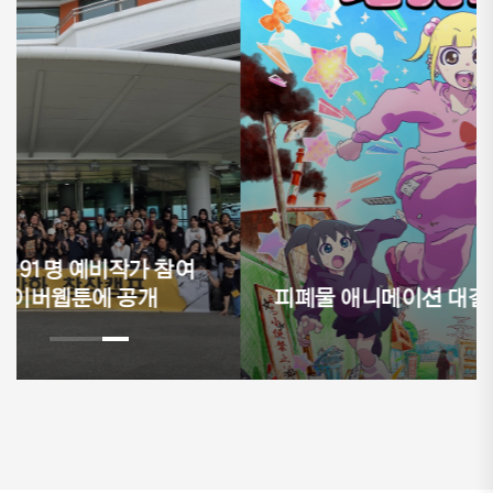
피폐물 애니메이션 대결에 ⟨고향 최고!⟩ 참전