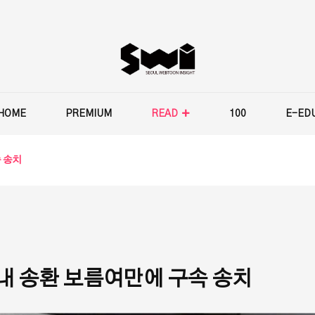
HOME
PREMIUM
READ
100
E-ED
 송치
국내 송환 보름여만에 구속 송치