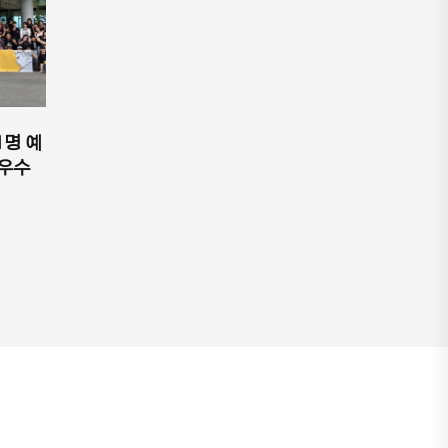
1명 예
 우수