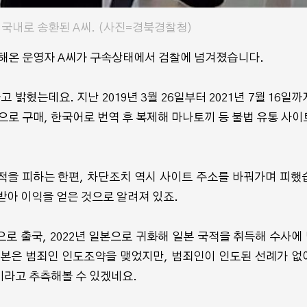
일 국내로 송환된 A씨. (사진=경북경찰청)
영해온 운영자 A씨가 구속상태에서 검찰에 넘겨졌습니다.
밝혔는데요. 지난 2019년 3월 26일부터 2021년 7월 16일까
네이버웹툰 지상최대공모
네이버웹툰, 원작
으로 구매, 한국어로 번역 후 복제해 마나토끼 등 불법 유통 사이
전 모집... 총 20편 선정
한 캐릭터챗 "바이
(8.31~9.4)
개
적을 피하는 한편, 차단조치 역시 사이트 주소를 바꿔가며 피했
받아 이익을 얻은 것으로 알려져 있죠.
으로 출국, 2022년 일본으로 귀화해 일본 국적을 취득해 수사에
일본은 범죄인 인도조약을 맺었지만, 범죄인이 인도된 선례가 없
이라고 추측해볼 수 있겠네요.