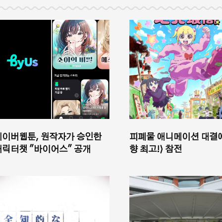
네이버웹툰, 원작자가 승인한
피폐물 애니메이션 대결에
캐릭터챗 "바이어스" 공개
향 최고!⟩ 참전