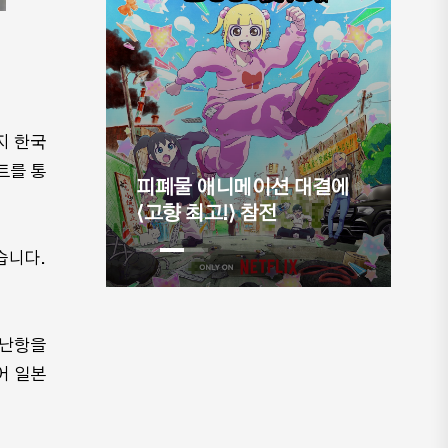
지 한국
자가 승인
네
트를 통
어스" 공
피폐물 애니메이션 대결에
전 
⟨고향 최고!⟩ 참전
(8
습니다.
 난항을
어 일본