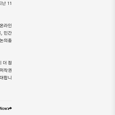
난 11
 온라인
, 민간
 논의중
 더 정
 저작권
기대합니
 Now: