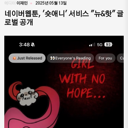
에디터
이재민
2025년 05월 13일
네이버웹툰, '숏애니' 서비스 "뉴&핫" 글
로벌 공개