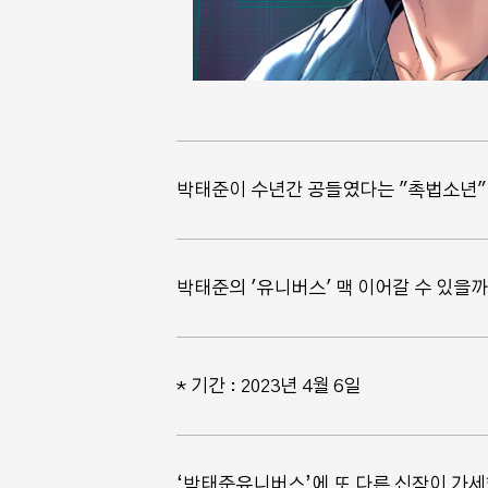
박태준이 수년간 공들였다는 "촉법소년"
네이버웹툰 지상최대공모
전 모집... 총 20편 선정
(8.31~9.4)
박태준의 '유니버스' 맥 이어갈 수 있을까
* 기간 : 2023년 4월 6일
‘박태준유니버스’에 또 다른 신작이 가세