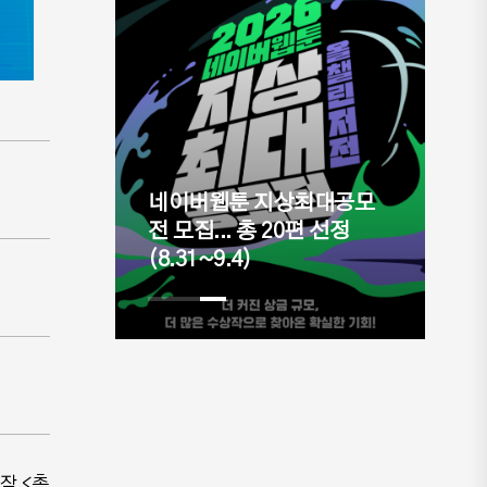
네이버웹툰 지상최대공모
스
 아닌 경
전 모집... 총 20편 선정
드
온다.
(8.31~9.4)
추
작 <촉