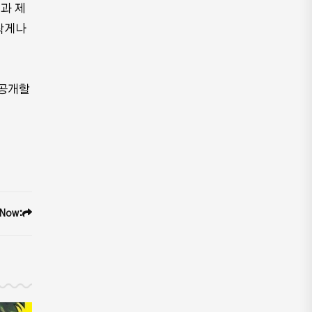
과 제
작게나
 공개할
 Now: