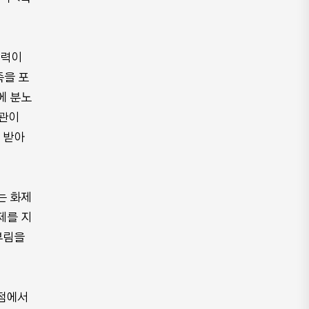
능력이
족을 포
에 분노
계관이
 받아
는 화제
제를 지
부림을
 점에서