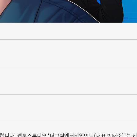
스타 배우들에 연이은 합류,
드라마 ⟨나 혼자만 레벨업⟩
이제 보는 웹툰만이
추가 캐스팅 공개
험하는 웹툰이 나
합니다. 웹툰스튜디오 ‘더그림엔터테인먼트(대표 박태준)’는 신