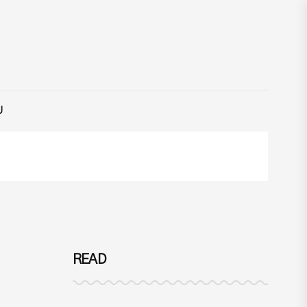
U
READ