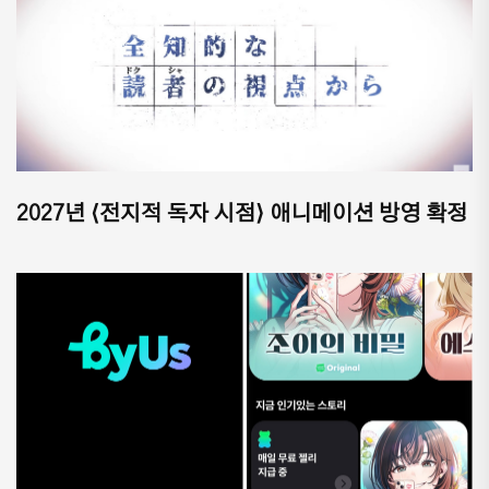
2027년 ⟨전지적 독자 시점⟩ 애니메이션 방영 확정