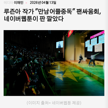
에디터
이재민
2026년 04월 13일
루즌아 작가 "만남어플중독" 팬싸움회,
네이버웹툰이 판 깔았다
(이미지 출처= 네이버웹툰 제공)