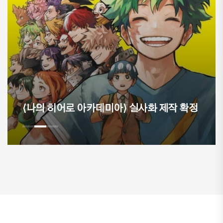
이현세 만화 창작캠프, 9
아⟩ 실사화 제작 확정
해 마무리... 우수작 네이