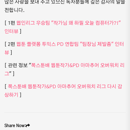
많은 사랑을 보내 주고 있으신 독자분들께 깊은 감사의 말을
전합니다.​
[ 1편
웹인리그 우승팀 "작가님 왜 하필 오늘 컴퓨터가?!"
인터뷰
]
[ 2편
웹툰 플랫폼 투믹스 PD 연합팀 "팀장님 제발좀" 인터
뷰
]
[ 관련 정보 "
폭스툰배 웹툰작가&PD 아마추어 오버워치 리
그
" ]
[
폭스툰배 웹툰작가&PD 아마추어 오버워치 리그 다시 감
상하기
]​ ​
Share Now: