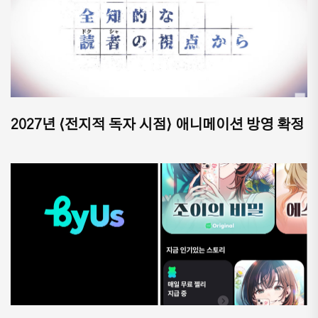
2027년 ⟨전지적 독자 시점⟩ 애니메이션 방영 확정