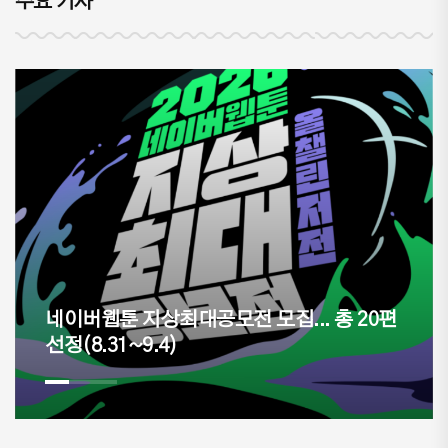
주요 기사
네이버웹툰 지상최대공모전 모집... 총 20편
선정(8.31~9.4)