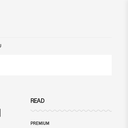
U
READ
이
PREMIUM