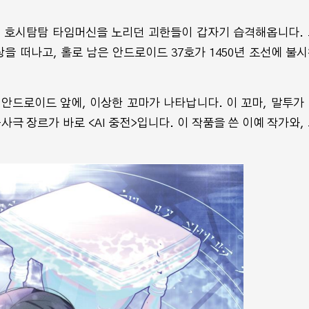
, 호시탐탐 타임머신을 노리던 괴한들이 갑자기 습격해옵니다.
 떠나고, 홀로 남은 안드로이드 37호가 1450년 조선에 불
안드로이드 앞에, 이상한 꼬마가 나타납니다. 이 꼬마, 말투가
극 장르가 바로 <AI 중전>입니다. 이 작품을 쓴 이예 작가와,