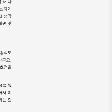
 해 나
성실하게
고 생각
하면 맞
.
 방식도
라구요.
 초점을
용을 봤
어서 이
리는 걸