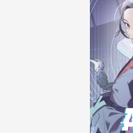
이현세 만화 창작캠프, 91
명 예비작가 참여해 마무
리... 우수작 네이버웹툰에
공개