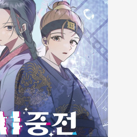
네이버웹툰 지상
⟨나 혼자만 레벨업⟩ 극장판
전 모집... 총 20
제작 확정
(8.31~9.4)