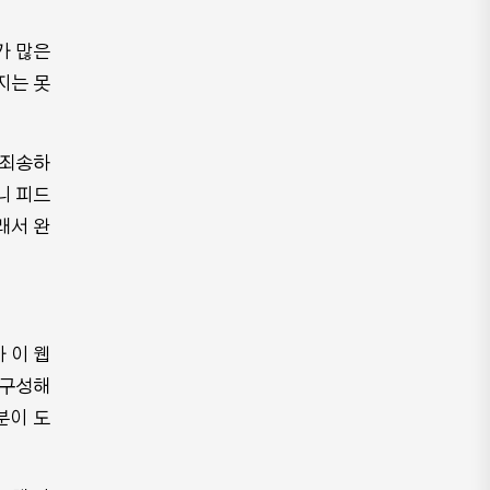
가 많은
지는 못
 죄송하
니 피드
래서 완
 이 웹
 구성해
분이 도