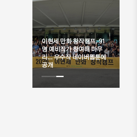
이현세 만화 창작캠프, 91
최대공모
명 예비작가 참여해 마무
편 선정
리... 우수작 네이버웹툰에
⟨
공개
제